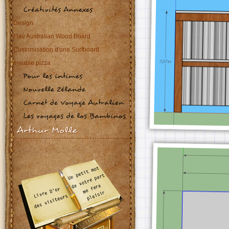
Créativités Annexes
Design
Flav Australian Wood Board
Customisation d'une Surfboard
meuble pizza
Pour les intimes
Nouvelle Zélande
Carnet de Voyage Autralien
Les voyages de los Bambinos
Arthur Molle