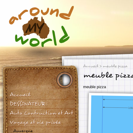
Accueil
> meuble pizza
meuble pizz
meuble pizza
Accueil
DESSINATEUR
Auto Contruction et Art
Voyage et vie privée
Auvergne