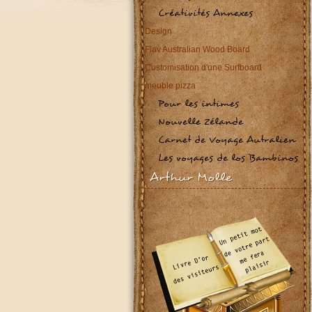
Créativités Annexes
Design
Flav Australian Wood Board
Customisation d'une Surfboard
meuble pizza
Pour les intimes
Nouvelle Zélande
Carnet de Voyage Autralien
Les voyages de los Bambinos
Arthur Molle