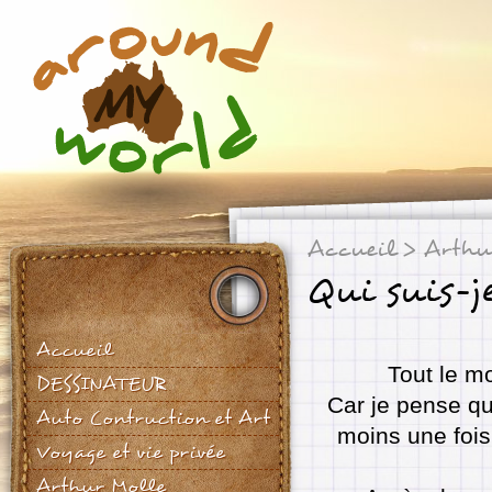
Accueil
> Arthu
Qui suis-j
Accueil
Tout le m
DESSINATEUR
Car je pense qu
Auto Contruction et Art
moins une fois
Voyage et vie privée
Arthur Molle