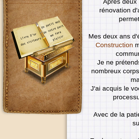
Après deux 
rénovation d'
permet
Mes deux ans d'é
Construction
m'
communi
Je ne prétend
nombreux corps 
ma
J'ai acquis le v
processu
Avec de la pati
su