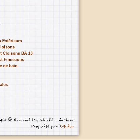
 Extérieurs
cloisons
et Cloisons BA 13
et Finissions
e de bain
ales
ight © Around My World - Arthur
Propulsé par
B3clic