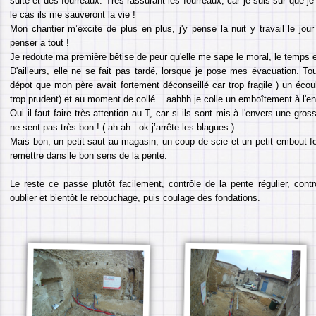
suite et des fourreaux. Très rassurant les fourreaux, car je suis sur que je
le cas ils me sauveront la vie !
Mon chantier m’excite de plus en plus, j'y pense la nuit y travail le jou
penser a tout !
Je redoute ma première bêtise de peur qu'elle me sape le moral, le temps et
D'ailleurs, elle ne se fait pas tardé, lorsque je pose mes évacuation. T
dépot que mon père avait fortement déconseillé car trop fragile ) un éco
trop prudent) et au moment de collé .. aahhh je colle un emboîtement à l'en
Oui il faut faire très attention au T, car si ils sont mis à l'envers une gross
ne sent pas très bon ! ( ah ah.. ok j’arrête les blagues )
Mais bon, un petit saut au magasin, un coup de scie et un petit embout fe
remettre dans le bon sens de la pente.
Le reste ce passe plutôt facilement, contrôle de la pente régulier, cont
oublier et bientôt le rebouchage, puis coulage des fondations.