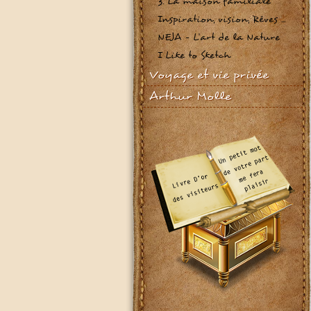
3. La maison familiale
Inspiration, vision, Rêves ...
NEJA - L'art de la Nature
I Like to Sketch
Voyage et vie privée
Arthur Molle