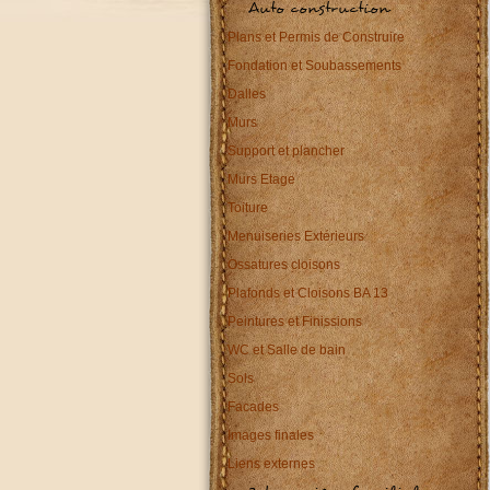
Auto construction
Plans et Permis de Construire
Fondation et Soubassements
Dalles
Murs
Support et plancher
Murs Etage
Toiture
Menuiseries Extérieurs
Ossatures cloisons
Plafonds et Cloisons BA 13
Peintures et Finissions
WC et Salle de bain
Sols
Facades
Images finales
Liens externes