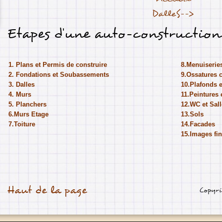
DalleS-->
Etapes d'une auto-construction
1. Plans et Permis de construire
8.Menuiseries
2. Fondations et Soubassements
9.Ossatures 
3. Dalles
10.Plafonds 
4. Murs
11.
Peintures 
5. Planchers
12.
WC et Sall
6.
Murs Etage
13.
Sols
7.Toiture
14.
Facades
15.Images fin
Haut de la page
Copyr