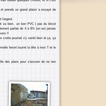
 vais oublier quelques choses, et si c'est
r et prends un grand plaisir a essayé de
 l'argent.
out va bien.. un bon PVC ( pas du bricot
ulement parfait de 4 à 8% (on est jamais
vers !!
e crotte pourrait s'y sentir bien et ça, ça
melle feront tourné la tête à mon T et le
rôle des plans pour s'assurer de ne rien