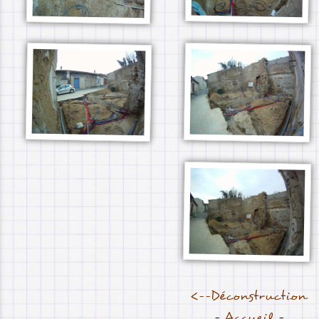
<--Déconstruction
-
Accueil
-