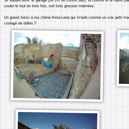
Je sépare donc le garage (30 cm en contre bas), la cuisine et le salon par
couler le tout en trois fois, soit trois grosses matinées.
Un grand merci à ma chérie Anna-Lena qui m'aide comme un vrai petit ma
coulage de dalles !!