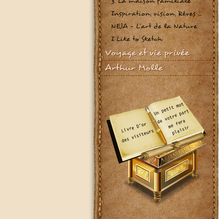
3. La maison familiale
Inspiration, vision, Rêves ...
NEJA - L'art de la Nature
I Like to Sketch
Voyage et vie privée
Arthur Molle