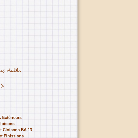
us dalle
->
 Extérieurs
cloisons
et Cloisons BA 13
et Finissions