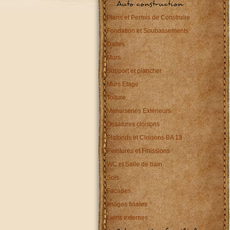
Auto construction
Plans et Permis de Construire
Fondation et Soubassements
Dalles
Murs
Support et plancher
Murs Etage
Toiture
Menuiseries Extérieurs
Ossatures cloisons
Plafonds et Cloisons BA 13
Peintures et Finissions
WC et Salle de bain
Sols
Facades
Images finales
Liens externes