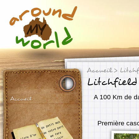
Accueil
> Litchf
Litchfield
A 100 Km de d
Accueil
Première casc